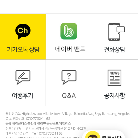
필리핀주소: High class pool villa, M town Village, Poinsetia Ave, Brgy Pampang, Angeles
City. 전화번호: 070-7732-1168
클락 하이클래스 풀빌라 필리핀 클락골프 앙헬레스
상호 : 인앤인 경기도 고양시 덕양구 중앙로 542 세신 402호
대표자명 : 정민석 Tel : 070.7732.1168