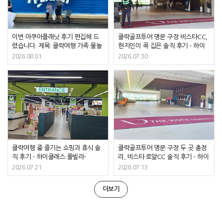
이번 아쿠아플래닛 후기 편집해 드
클락골프투어 명문 구장 비스타CC,
렸습니다. 제목: 클락여행 가족 물놀
현지인이 콕 집은 솔직 후기 - 하이
이 명소 아쿠아플래닛, 실패 없는 코
클래스 풀빌라- Absolutely
2026.08.01
2026.07.30
스 총정리 - 하이클래스 풀빌라-
Exquisite: Vista CC & High‑Class
Every moment at Aqua Planet
Pool Villa
and the high‑class pool villa was
absolutely wonderful!
클락여행 중 즐기는 쇼핑과 휴식 솔
클락골프투어 명문 구장 두 곳 총정
직 후기 - 하이클래스 풀빌라-
리, 비스타·로얄CC 솔직 후기 - 하이
Staying at Highclass Pool Villa in
클래스 풀빌라-
2026.07.21
2026.07.13
Angeles City was absolutely
lovely
더보기